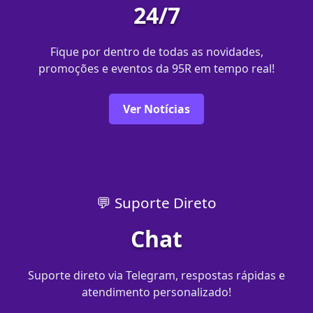
24/7
Fique por dentro de todas as novidades,
promoções e eventos da 95R em tempo real!
Ver Notícias
💬 Suporte Direto
Chat
Suporte direto via Telegram, respostas rápidas e
atendimento personalizado!