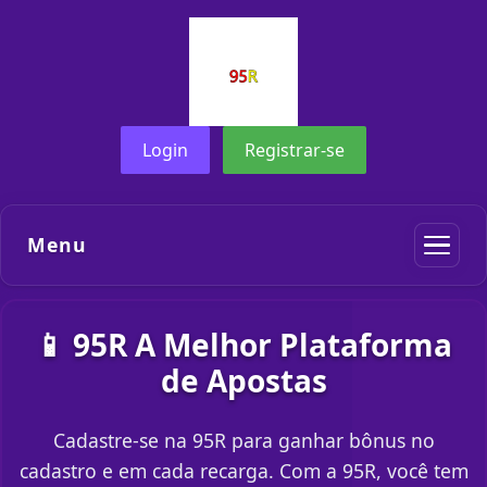
Login
Registrar-se
Menu
📱 95R A Melhor Plataforma
de Apostas
Cadastre-se na 95R para ganhar bônus no
cadastro e em cada recarga. Com a 95R, você tem