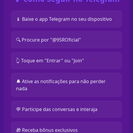
📱 Baixe o app Telegram no seu dispositivo
🔍 Procure por "@95ROficial"
👆 Toque em "Entrar" ou "Join"
🔔 Ative as notificações para não perder
nada
💬 Participe das conversas e interaja
🎁 Receba bônus exclusivos