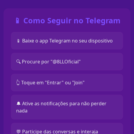
📱 Como Seguir no Telegram
📱 Baixe o app Telegram no seu dispositivo
🔍 Procure por "@8LLOficial"
👆 Toque em "Entrar" ou "Join"
🔔 Ative as notificações para não perder
nada
💬 Participe das conversas e interaja