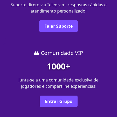
Suporte direto via Telegram, respostas rápidas e
atendimento personalizado!
Falar Suporte
👥 Comunidade VIP
1000+
Junte-se a uma comunidade exclusiva de
jogadores e compartilhe experiências!
Entrar Grupo