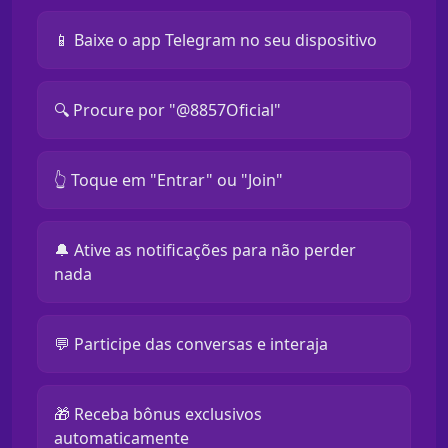
📱 Baixe o app Telegram no seu dispositivo
🔍 Procure por "@8857Oficial"
👆 Toque em "Entrar" ou "Join"
🔔 Ative as notificações para não perder
nada
💬 Participe das conversas e interaja
🎁 Receba bônus exclusivos
automaticamente