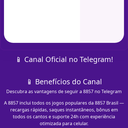
📱 Canal Oficial no Telegram!
📱 Benefícios do Canal
Descubra as vantagens de seguir a 8857 no Telegram
A 8857 inclui todos os jogos populares da 8857 Brasil —
recargas rápidas, saques instantâneos, bônus em
todos os cantos e suporte 24h com experiência
otimizada para celular.