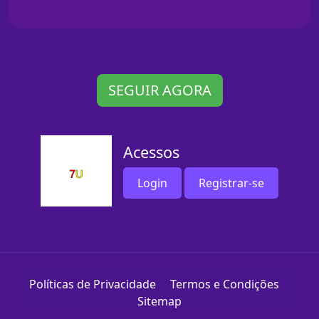
SEGUIR AGORA
Acessos
Login
Registrar-se
Políticas de Privacidade
Termos e Condições
Sitemap