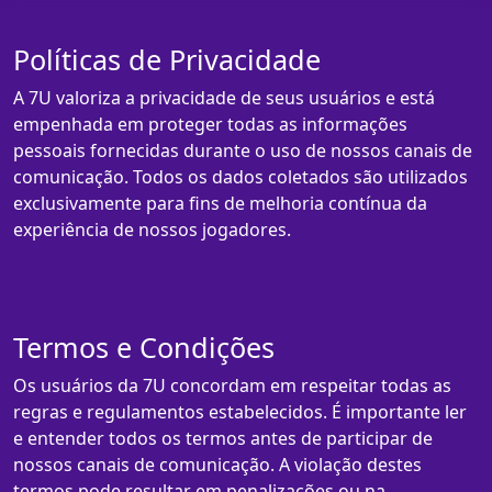
Políticas de Privacidade
A 7U valoriza a privacidade de seus usuários e está
empenhada em proteger todas as informações
pessoais fornecidas durante o uso de nossos canais de
comunicação. Todos os dados coletados são utilizados
exclusivamente para fins de melhoria contínua da
experiência de nossos jogadores.
Termos e Condições
Os usuários da 7U concordam em respeitar todas as
regras e regulamentos estabelecidos. É importante ler
e entender todos os termos antes de participar de
nossos canais de comunicação. A violação destes
termos pode resultar em penalizações ou na