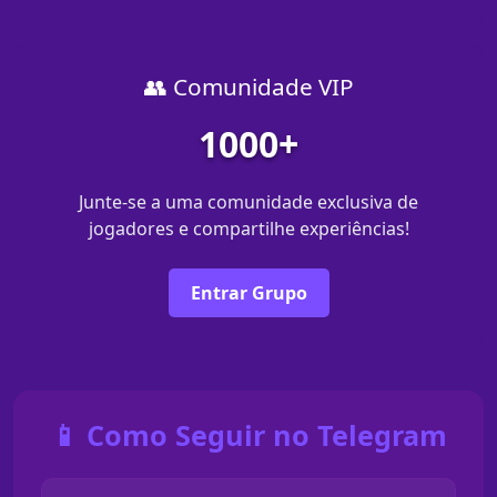
👥 Comunidade VIP
1000+
Junte-se a uma comunidade exclusiva de
jogadores e compartilhe experiências!
Entrar Grupo
📱 Como Seguir no Telegram