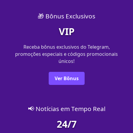
🎁 Bônus Exclusivos
VIP
Receba bônus exclusivos do Telegram,
promoções especiais e códigos promocionais
únicos!
Ver Bônus
📢 Notícias em Tempo Real
24/7