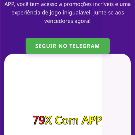
APP, você tem acesso a promoções incríveis e uma
experiência de jogo inigualável. Junte-se aos
vencedores agora!
SEGUIR NO TELEGRAM