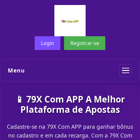
Login
Registrar-se
Menu
📱 79X Com APP A Melhor
Plataforma de Apostas
Cadastre-se na 79X Com APP para ganhar bônus
no cadastro e em cada recarga. Com a 79X Com