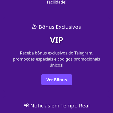
facilidade!
🎁 Bônus Exclusivos
VIP
Receba bônus exclusivos do Telegram,
promoções especiais e códigos promocionais
únicos!
Ver Bônus
📢 Notícias em Tempo Real