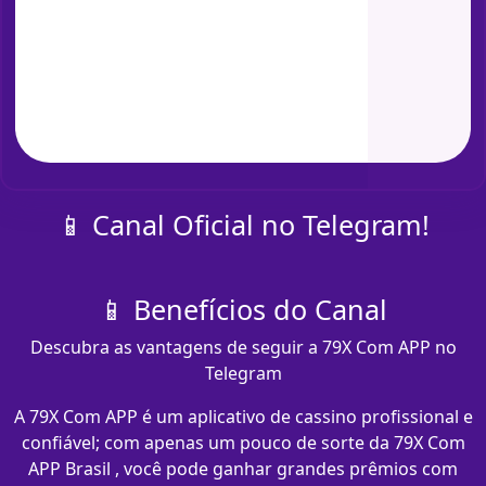
📱 Canal Oficial no Telegram!
📱 Benefícios do Canal
Descubra as vantagens de seguir a 79X Com APP no
Telegram
A 79X Com APP é um aplicativo de cassino profissional e
confiável; com apenas um pouco de sorte da 79X Com
APP Brasil , você pode ganhar grandes prêmios com