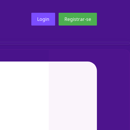
Login
Registrar-se