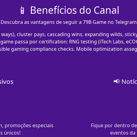
📱 Benefícios do Canal
Descubra as vantagens de seguir a 79B Game no Telegram
 ways), cluster pays, cascading wins, expanding wilds, stic
ame passa por certification: RNG testing (iTech Labs, eCOG
sible gaming compliance checks. Mobile optimization assegu
sivos
📢 Notí
m, promoções especiais
Fique por dentro d
s únicos!
eventos da