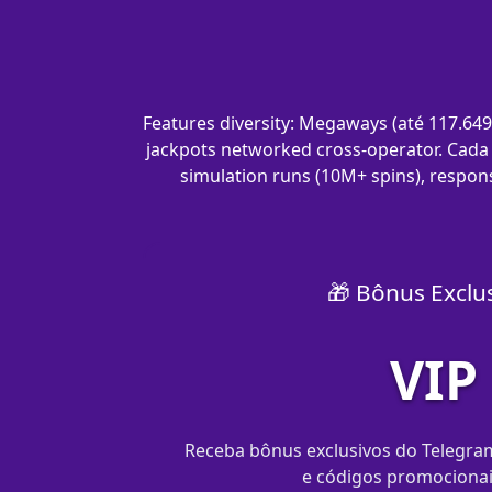
Features diversity: Megaways (até 117.649
jackpots networked cross-operator. Cada g
simulation runs (10M+ spins), respon
🎁 Bônus Exclu
VIP
Receba bônus exclusivos do Telegra
e códigos promocionai