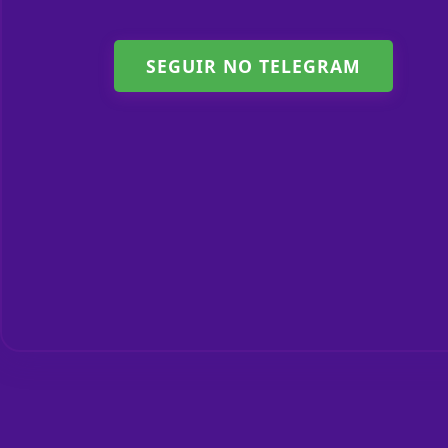
SEGUIR NO TELEGRAM