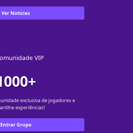
Ver Notícias
Comunidade VIP
1000+
unidade exclusiva de jogadores e
rtilhe experiências!
Entrar Grupo