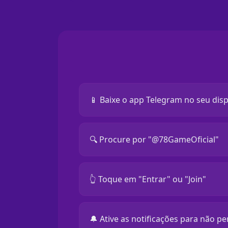
📱 Baixe o app Telegram no seu disp
🔍 Procure por "@78GameOficial"
👆 Toque em "Entrar" ou "Join"
🔔 Ative as notificações para não p