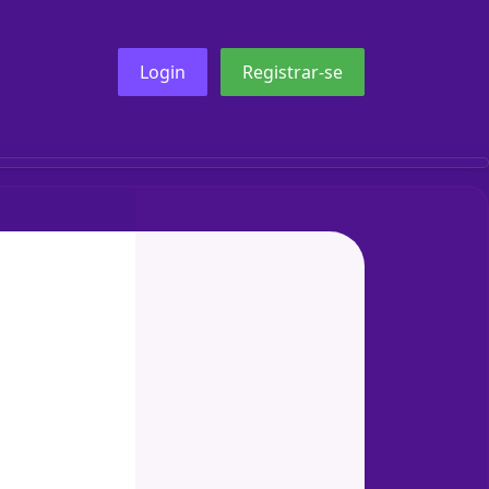
Login
Registrar-se