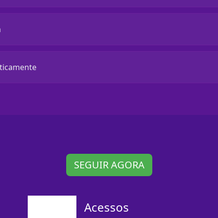
a
aticamente
SEGUIR AGORA
Acessos