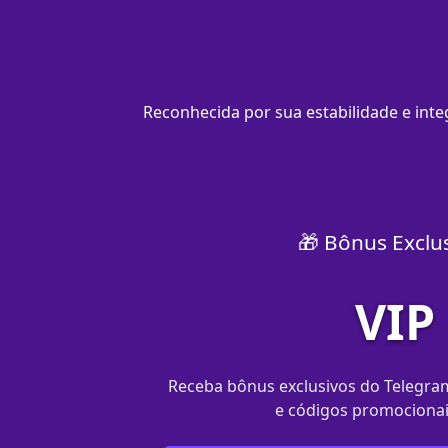
Reconhecida por sua estabilidade e int
🎁 Bônus Exclu
VIP
Receba bônus exclusivos do Telegra
e códigos promocionai