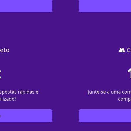
reto
👥 
t
espostas rápidas e
Junte-se a uma com
lizado!
compa
e