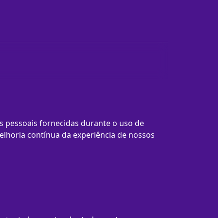
s pessoais fornecidas durante o uso de
elhoria contínua da experiência de nossos