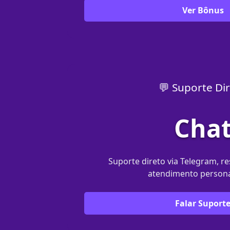
Ver Bônus
💬 Suporte Di
Cha
Suporte direto via Telegram, r
atendimento persona
Falar Suport