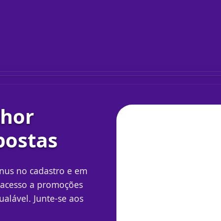
lhor
postas
nus no cadastro e em
 acesso a promoções
ualável. Junte-se aos