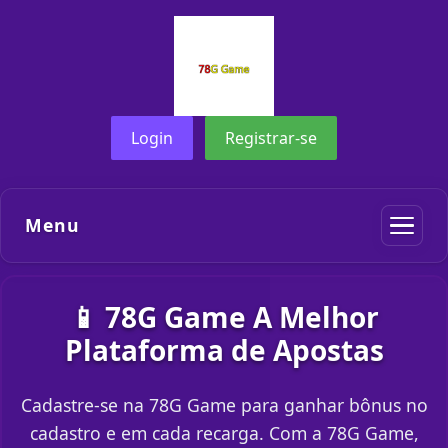
Login
Registrar-se
Menu
📱 78G Game A Melhor
Plataforma de Apostas
Cadastre-se na 78G Game para ganhar bônus no
cadastro e em cada recarga. Com a 78G Game,