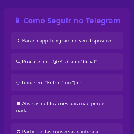
📱 Como Seguir no Telegram
📱 Baixe o app Telegram no seu dispositivo
🔍 Procure por "@78G GameOficial"
👆 Toque em "Entrar" ou "Join"
🔔 Ative as notificações para não perder
nada
💬 Participe das conversas e interaja