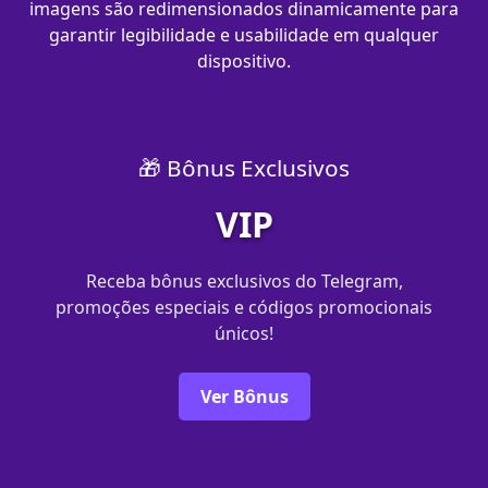
imagens são redimensionados dinamicamente para
garantir legibilidade e usabilidade em qualquer
dispositivo.
🎁 Bônus Exclusivos
VIP
Receba bônus exclusivos do Telegram,
promoções especiais e códigos promocionais
únicos!
Ver Bônus