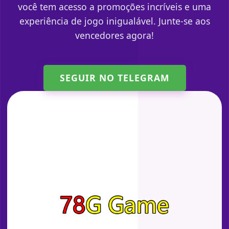
você tem acesso a promoções incríveis e uma
experiência de jogo inigualável. Junte-se aos
vencedores agora!
SEGUIR NO TELEGRAM