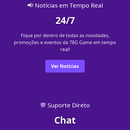
📢 Notícias em Tempo Real
24/7
Fique por dentro de todas as novidades,
promoções e eventos da 78G Game em tempo
real!
Ver Notícias
💬 Suporte Direto
Chat