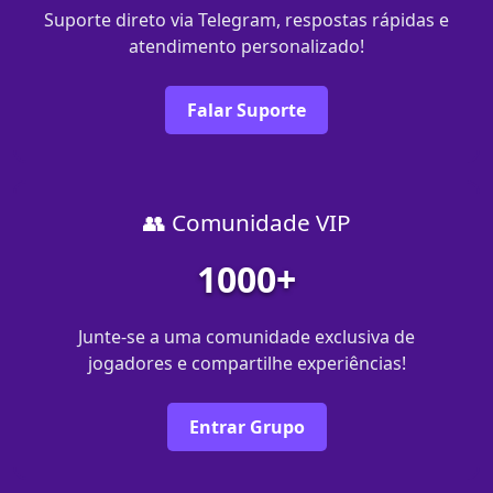
Suporte direto via Telegram, respostas rápidas e
atendimento personalizado!
Falar Suporte
👥 Comunidade VIP
1000+
Junte-se a uma comunidade exclusiva de
jogadores e compartilhe experiências!
Entrar Grupo