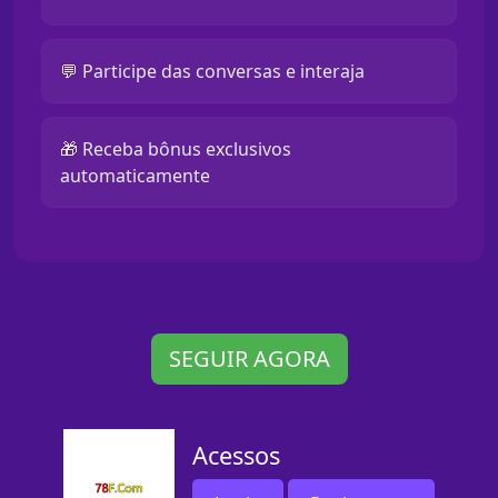
💬 Participe das conversas e interaja
🎁 Receba bônus exclusivos
automaticamente
SEGUIR AGORA
Acessos