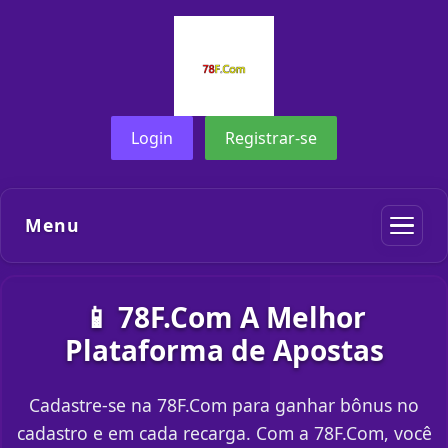
Login
Registrar-se
Menu
📱 78F.Com A Melhor
Plataforma de Apostas
Cadastre-se na 78F.Com para ganhar bônus no
cadastro e em cada recarga. Com a 78F.Com, você