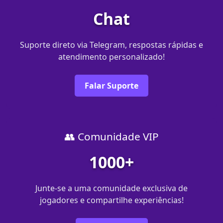
Chat
Suporte direto via Telegram, respostas rápidas e
atendimento personalizado!
Falar Suporte
👥 Comunidade VIP
1000+
Junte-se a uma comunidade exclusiva de
jogadores e compartilhe experiências!