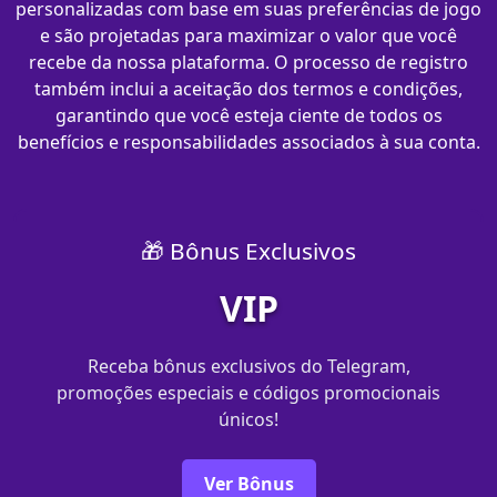
personalizadas com base em suas preferências de jogo
e são projetadas para maximizar o valor que você
recebe da nossa plataforma. O processo de registro
também inclui a aceitação dos termos e condições,
garantindo que você esteja ciente de todos os
benefícios e responsabilidades associados à sua conta.
🎁 Bônus Exclusivos
VIP
Receba bônus exclusivos do Telegram,
promoções especiais e códigos promocionais
únicos!
Ver Bônus