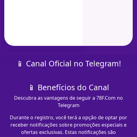
📱 Canal Oficial no Telegram!
📱 Benefícios do Canal
Descubra as vantagens de seguir a 78F.Com no
Telegram
Durante o registro, você terá a opção de optar por
receber notificações sobre promoções especiais e
ofertas exclusivas. Estas notificações são