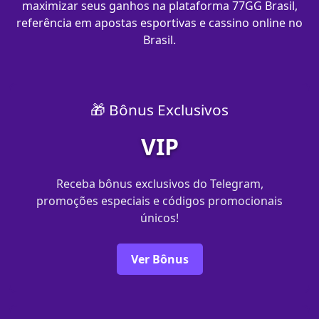
maximizar seus ganhos na plataforma 77GG Brasil,
referência em apostas esportivas e cassino online no
Brasil.
🎁 Bônus Exclusivos
VIP
Receba bônus exclusivos do Telegram,
promoções especiais e códigos promocionais
únicos!
Ver Bônus