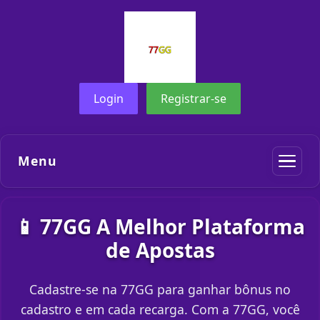
Login
Registrar-se
Menu
📱 77GG A Melhor Plataforma
de Apostas
Cadastre-se na 77GG para ganhar bônus no
cadastro e em cada recarga. Com a 77GG, você