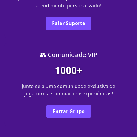
atendimento personalizado!
Falar Suporte
👥 Comunidade VIP
1000+
Junte-se a uma comunidade exclusiva de
jogadores e compartilhe experiências!
Entrar Grupo