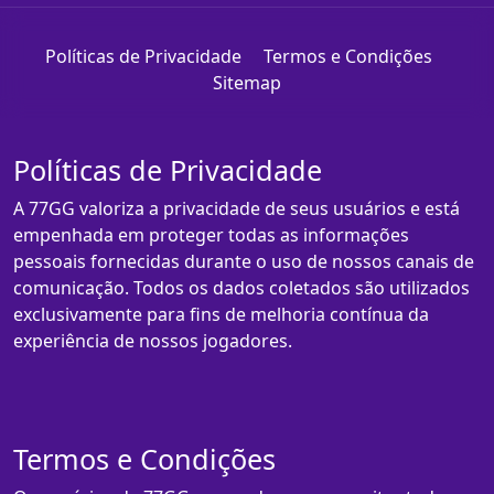
Políticas de Privacidade
Termos e Condições
Sitemap
Políticas de Privacidade
A 77GG valoriza a privacidade de seus usuários e está
empenhada em proteger todas as informações
pessoais fornecidas durante o uso de nossos canais de
comunicação. Todos os dados coletados são utilizados
exclusivamente para fins de melhoria contínua da
experiência de nossos jogadores.
Termos e Condições