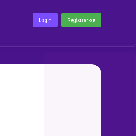
Login
Registrar-se