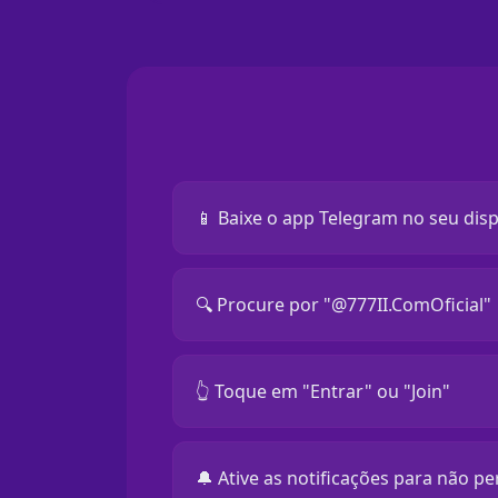
📱 Baixe o app Telegram no seu disp
🔍 Procure por "@777II.ComOficial"
👆 Toque em "Entrar" ou "Join"
🔔 Ative as notificações para não p