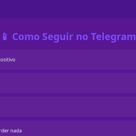
📱 Como Seguir no Telegram
ositivo
erder nada