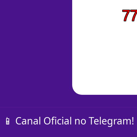
📱 Canal Oficial no Telegram!