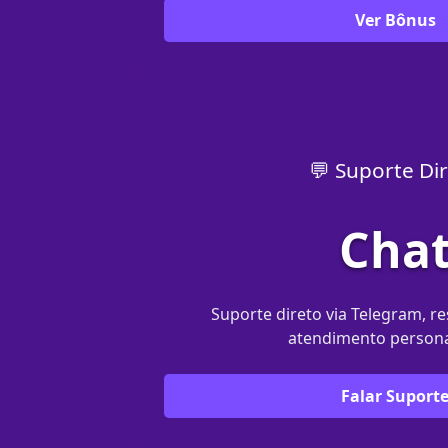
Ver Bônus
💬 Suporte Di
Cha
Suporte direto via Telegram, r
atendimento persona
Falar Suport