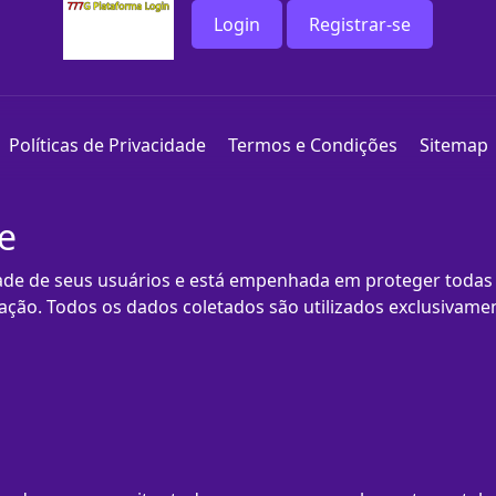
Login
Registrar-se
Políticas de Privacidade
Termos e Condições
Sitemap
de
dade de seus usuários e está empenhada em proteger todas
ção. Todos os dados coletados são utilizados exclusivamen