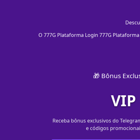
Descu
O 777G Plataforma Login 777G Plataforma L
🎁 Bônus Exclu
VIP
Receba bônus exclusivos do Telegra
e códigos promocionai