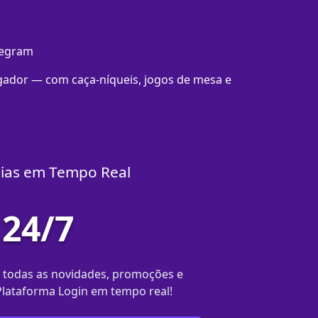
legram
ogador — com caça-níqueis, jogos de mesa e
cias em Tempo Real
24/7
e todas as novidades, promoções e
Plataforma Login em tempo real!