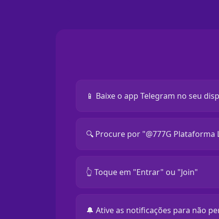
📱 Baixe o app Telegram no seu disp
🔍 Procure por "@777G Plataforma L
👆 Toque em "Entrar" ou "Join"
🔔 Ative as notificações para não p