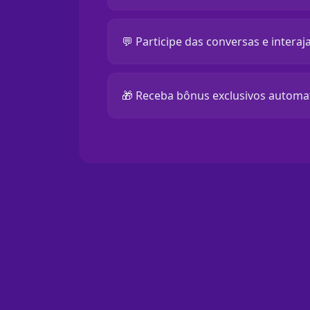
💬 Participe das conversas e interaj
🎁 Receba bônus exclusivos autom