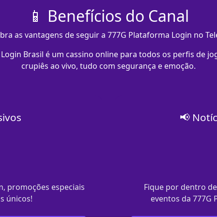
📱 Benefícios do Canal
bra as vantagens de seguir a 777G Plataforma Login no Te
ogin Brasil é um cassino online para todos os perfis de j
crupiês ao vivo, tudo com segurança e emoção.
sivos
📢 Notí
m, promoções especiais
Fique por dentro d
s únicos!
eventos da 777G 