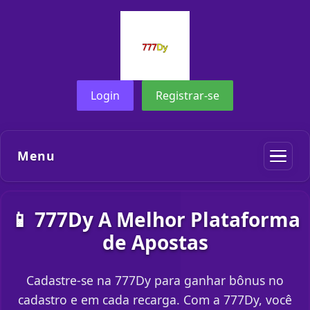
Login
Registrar-se
Menu
📱 777Dy A Melhor Plataforma
de Apostas
Cadastre-se na 777Dy para ganhar bônus no
cadastro e em cada recarga. Com a 777Dy, você