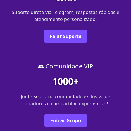
Suporte direto via Telegram, respostas rápidas e
atendimento personalizado!
Falar Suporte
👥 Comunidade VIP
1000+
Junte-se a uma comunidade exclusiva de
jogadores e compartilhe experiências!
Entrar Grupo