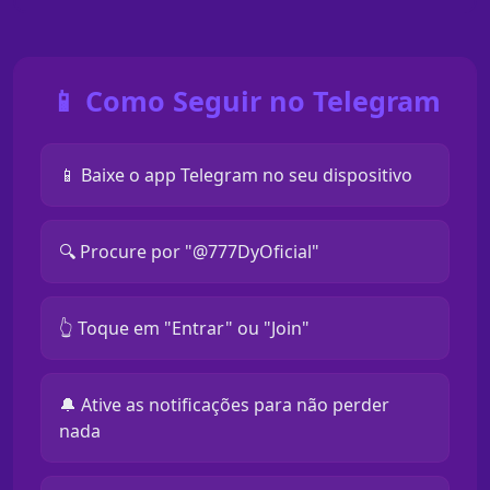
📱 Como Seguir no Telegram
📱 Baixe o app Telegram no seu dispositivo
🔍 Procure por "@777DyOficial"
👆 Toque em "Entrar" ou "Join"
🔔 Ative as notificações para não perder
nada