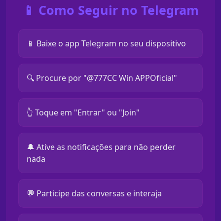
📱 Como Seguir no Telegram
📱 Baixe o app Telegram no seu dispositivo
🔍 Procure por "@777CC Win APPOficial"
👆 Toque em "Entrar" ou "Join"
🔔 Ative as notificações para não perder
nada
💬 Participe das conversas e interaja