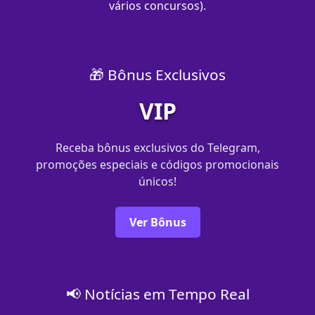
vários concursos).
🎁 Bônus Exclusivos
VIP
Receba bônus exclusivos do Telegram,
promoções especiais e códigos promocionais
únicos!
Ver Bônus
📢 Notícias em Tempo Real