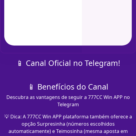
📱 Canal Oficial no Telegram!
📱 Benefícios do Canal
Descubra as vantagens de seguir a 777CC Win APP no
Telegram
💡 Dica: A 777CC Win APP plataforma também oferece a
opção Surpresinha (números escolhidos
automaticamente) e Teimosinha (mesma aposta em