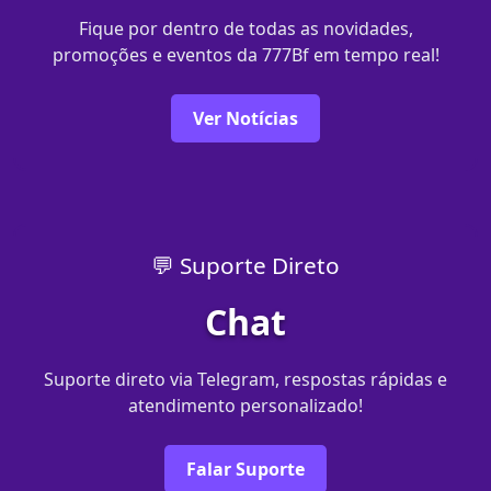
Fique por dentro de todas as novidades,
promoções e eventos da 777Bf em tempo real!
Ver Notícias
💬 Suporte Direto
Chat
Suporte direto via Telegram, respostas rápidas e
atendimento personalizado!
Falar Suporte