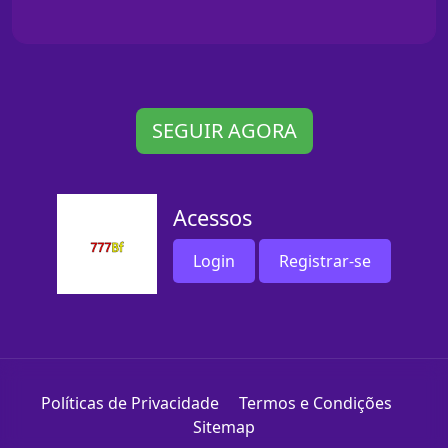
SEGUIR AGORA
Acessos
Login
Registrar-se
Políticas de Privacidade
Termos e Condições
Sitemap