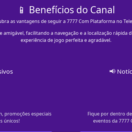
📱 Benefícios do Canal
bra as vantagens de seguir a 7777 Com Plataforma no Te
e amigável, facilitando a navegação e a localização rápida 
experiência de jogo perfeita e agradável.
sivos
📢 Notí
m, promoções especiais
Fique por dentro d
s únicos!
eventos da 7777 