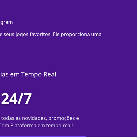
legram
de seus jogos favoritos. Ele proporciona uma
cias em Tempo Real
24/7
e todas as novidades, promoções e
Com Plataforma em tempo real!