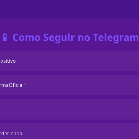
📱 Como Seguir no Telegram
ositivo
rmaOficial"
erder nada