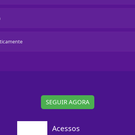
a
aticamente
SEGUIR AGORA
Acessos