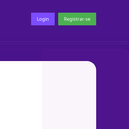
Login
Registrar-se