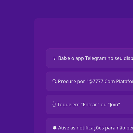
📱 Baixe o app Telegram no seu disp
🔍 Procure por "@7777 Com Platafo
👆 Toque em "Entrar" ou "Join"
🔔 Ative as notificações para não p