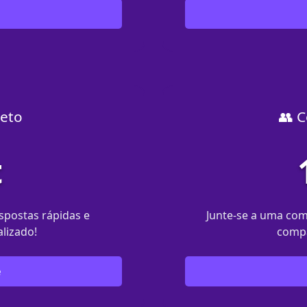
reto
👥 
t
espostas rápidas e
Junte-se a uma com
lizado!
compa
e