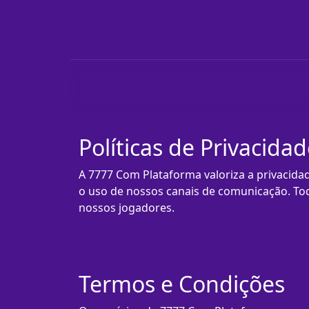
Políticas de Privacida
A 7777 Com Plataforma valoriza a privacid
o uso de nossos canais de comunicação. Tod
nossos jogadores.
Termos e Condições