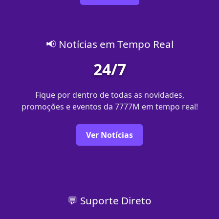
📢 Notícias em Tempo Real
24/7
Fique por dentro de todas as novidades,
promoções e eventos da 7777M em tempo real!
Ver Notícias
💬 Suporte Direto