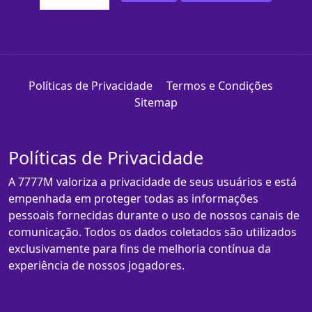
Políticas de Privacidade
Termos e Condições
Sitemap
Políticas de Privacidade
A 7777M valoriza a privacidade de seus usuários e está
empenhada em proteger todas as informações
pessoais fornecidas durante o uso de nossos canais de
comunicação. Todos os dados coletados são utilizados
exclusivamente para fins de melhoria contínua da
experiência de nossos jogadores.