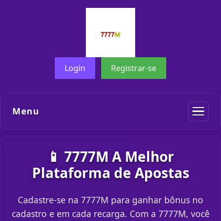
Login
Registrar-se
Menu
📱 7777M A Melhor
Plataforma de Apostas
Cadastre-se na 7777M para ganhar bônus no
cadastro e em cada recarga. Com a 7777M, você