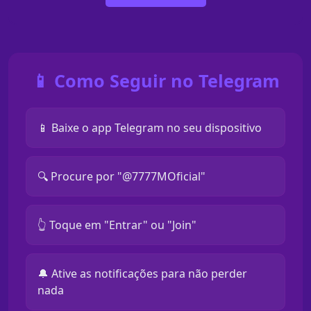
📱 Como Seguir no Telegram
📱 Baixe o app Telegram no seu dispositivo
🔍 Procure por "@7777MOficial"
👆 Toque em "Entrar" ou "Join"
🔔 Ative as notificações para não perder
nada