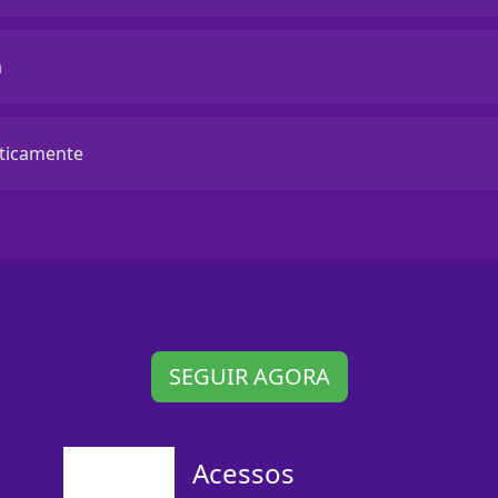
a
aticamente
SEGUIR AGORA
Acessos