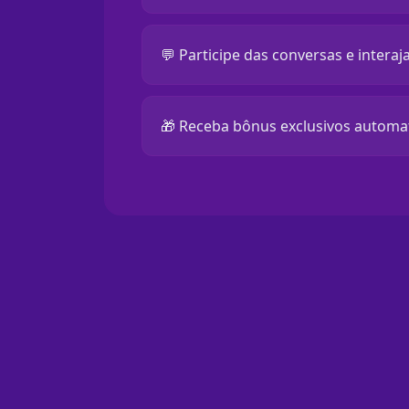
💬 Participe das conversas e interaj
🎁 Receba bônus exclusivos autom