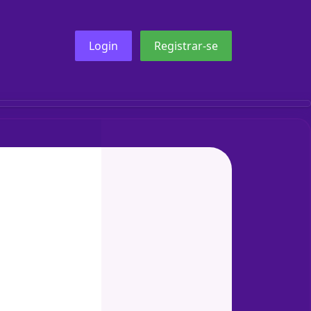
Login
Registrar-se