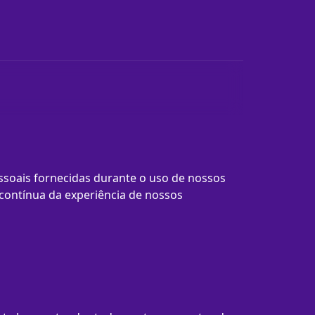
ssoais fornecidas durante o uso de nossos
 contínua da experiência de nossos