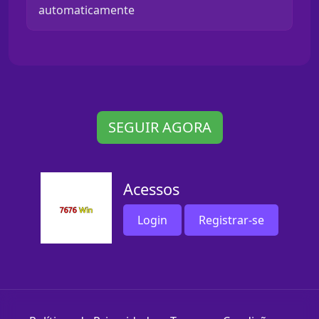
automaticamente
SEGUIR AGORA
Acessos
Login
Registrar-se