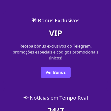
🎁 Bônus Exclusivos
VIP
Receba bônus exclusivos do Telegram,
promoções especiais e códigos promocionais
únicos!
Ver Bônus
📢 Notícias em Tempo Real
24/7