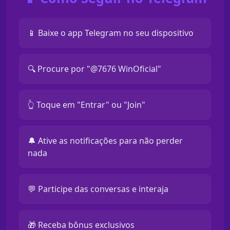
📱 Baixe o app Telegram no seu dispositivo
🔍 Procure por "@7676 WinOficial"
👆 Toque em "Entrar" ou "Join"
🔔 Ative as notificações para não perder
nada
💬 Participe das conversas e interaja
🎁 Receba bônus exclusivos