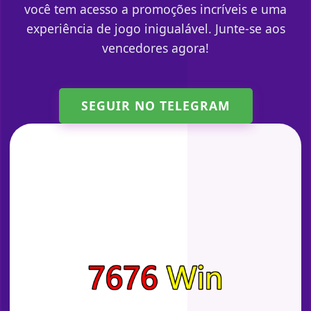
você tem acesso a promoções incríveis e uma
experiência de jogo inigualável. Junte-se aos
vencedores agora!
SEGUIR NO TELEGRAM