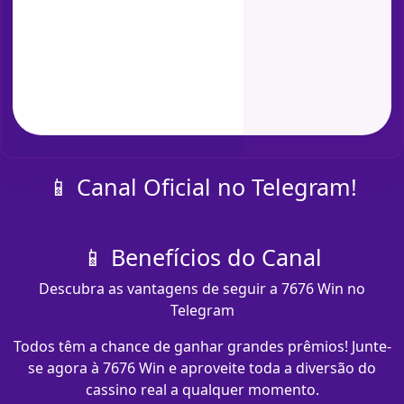
📱 Canal Oficial no Telegram!
📱 Benefícios do Canal
Descubra as vantagens de seguir a 7676 Win no
Telegram
Todos têm a chance de ganhar grandes prêmios! Junte-
se agora à 7676 Win e aproveite toda a diversão do
cassino real a qualquer momento.