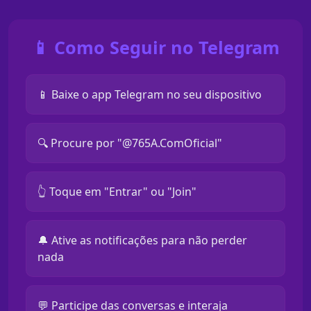
📱 Como Seguir no Telegram
📱 Baixe o app Telegram no seu dispositivo
🔍 Procure por "@765A.ComOficial"
👆 Toque em "Entrar" ou "Join"
🔔 Ative as notificações para não perder
nada
💬 Participe das conversas e interaja