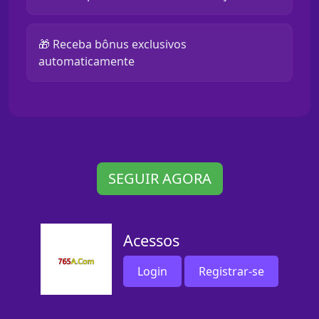
🎁 Receba bônus exclusivos
automaticamente
SEGUIR AGORA
Acessos
Login
Registrar-se