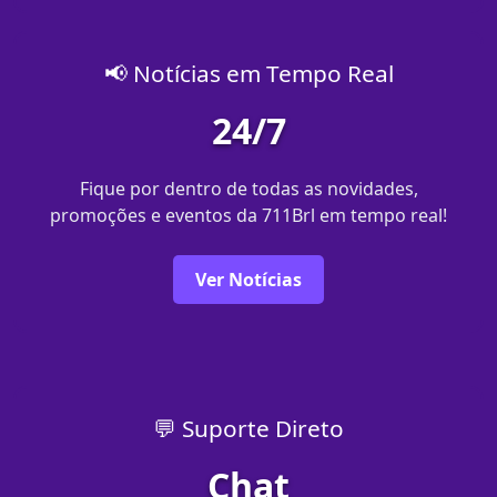
📢 Notícias em Tempo Real
24/7
Fique por dentro de todas as novidades,
promoções e eventos da 711Brl em tempo real!
Ver Notícias
💬 Suporte Direto
Chat