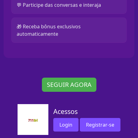
💬 Participe das conversas e interaja
🎁 Receba bônus exclusivos
automaticamente
SEGUIR AGORA
Acessos
Login
Registrar-se