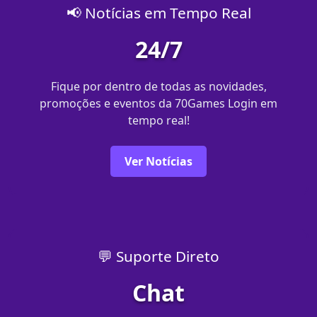
📢 Notícias em Tempo Real
24/7
Fique por dentro de todas as novidades,
promoções e eventos da 70Games Login em
tempo real!
Ver Notícias
💬 Suporte Direto
Chat