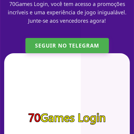
70Games Login, você tem acesso a promoções
incríveis e uma experiência de jogo inigualável.
Junte-se aos vencedores agora!
SEGUIR NO TELEGRAM