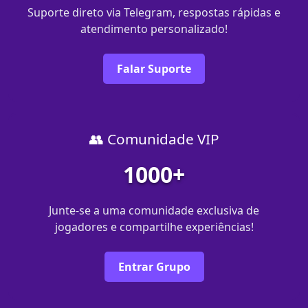
Suporte direto via Telegram, respostas rápidas e
atendimento personalizado!
Falar Suporte
👥 Comunidade VIP
1000+
Junte-se a uma comunidade exclusiva de
jogadores e compartilhe experiências!
Entrar Grupo