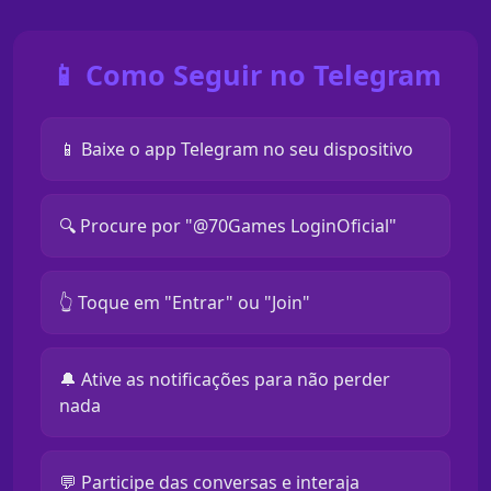
📱 Como Seguir no Telegram
📱 Baixe o app Telegram no seu dispositivo
🔍 Procure por "@70Games LoginOficial"
👆 Toque em "Entrar" ou "Join"
🔔 Ative as notificações para não perder
nada
💬 Participe das conversas e interaja