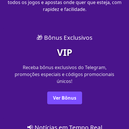
todos os jogos e apostas onde quer que esteja, com
rapidez e facilidade.
🎁 Bônus Exclusivos
VIP
Receba bônus exclusivos do Telegram,
promoções especiais e códigos promocionais
únicos!
Ver Bônus
📢 Notícias em Tempo Real