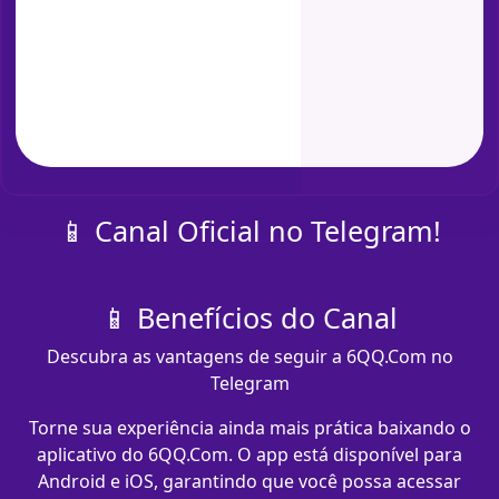
📱 Canal Oficial no Telegram!
📱 Benefícios do Canal
Descubra as vantagens de seguir a 6QQ.Com no
Telegram
Torne sua experiência ainda mais prática baixando o
aplicativo do 6QQ.Com. O app está disponível para
Android e iOS, garantindo que você possa acessar