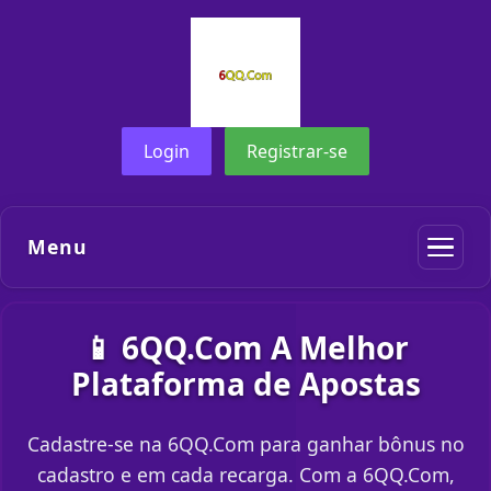
Login
Registrar-se
Menu
📱 6QQ.Com A Melhor
Plataforma de Apostas
Cadastre-se na 6QQ.Com para ganhar bônus no
cadastro e em cada recarga. Com a 6QQ.Com,