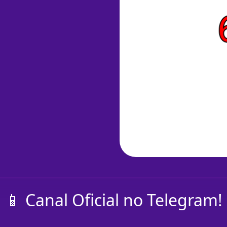
📱 Canal Oficial no Telegram!