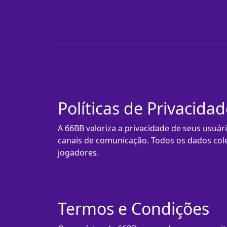
Políticas de Privacida
A 66BB valoriza a privacidade de seus usuá
canais de comunicação. Todos os dados cole
jogadores.
Termos e Condições