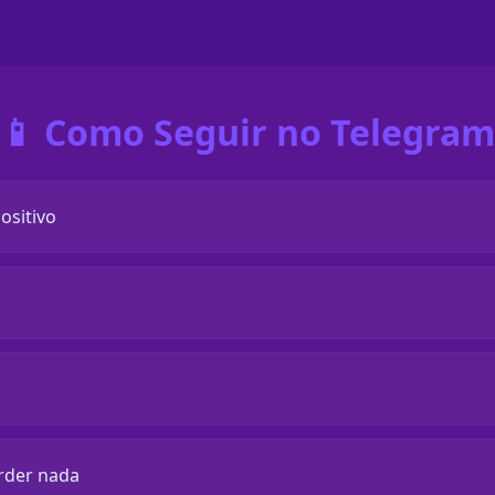
📱 Como Seguir no Telegram
ositivo
erder nada