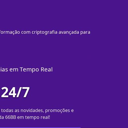
nformação com criptografia avançada para
cias em Tempo Real
24/7
e todas as novidades, promoções e
da 66BB em tempo real!