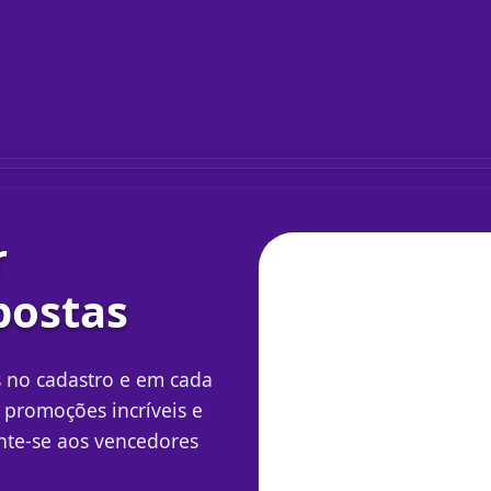
r
postas
 no cadastro e em cada
 promoções incríveis e
unte-se aos vencedores