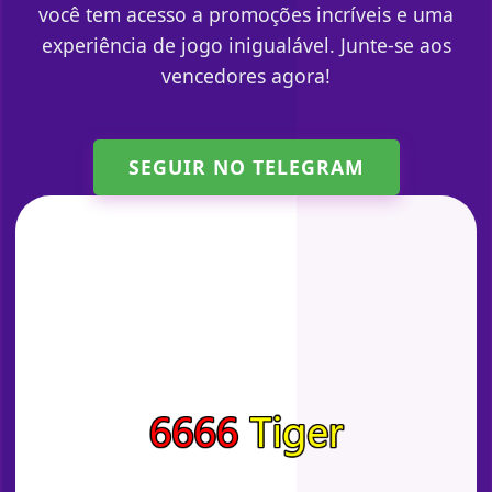
você tem acesso a promoções incríveis e uma
experiência de jogo inigualável. Junte-se aos
vencedores agora!
SEGUIR NO TELEGRAM