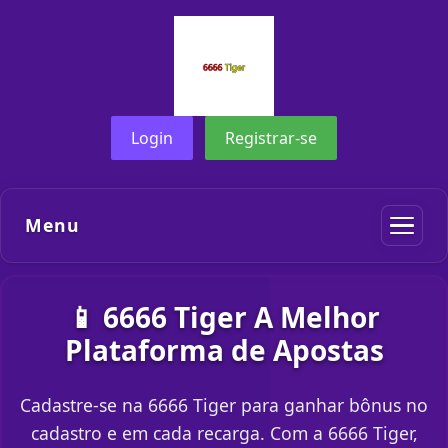
Login
Registrar-se
Menu
📱 6666 Tiger A Melhor
Plataforma de Apostas
Cadastre-se na 6666 Tiger para ganhar bônus no
cadastro e em cada recarga. Com a 6666 Tiger,