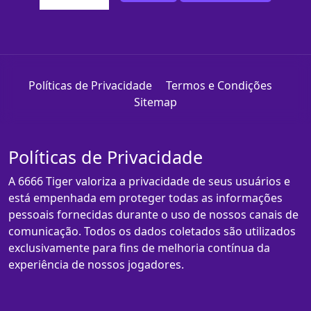
Políticas de Privacidade
Termos e Condições
Sitemap
Políticas de Privacidade
A 6666 Tiger valoriza a privacidade de seus usuários e
está empenhada em proteger todas as informações
pessoais fornecidas durante o uso de nossos canais de
comunicação. Todos os dados coletados são utilizados
exclusivamente para fins de melhoria contínua da
experiência de nossos jogadores.