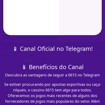
📱 Canal Oficial no Telegram!
📱 Benefícios do Canal
Descubra as vantagens de seguir a 6615 no Telegram
Se estiver procurando por apostas esportivas ou caça-
níqueis, o cassino 6615 tem algo para todos.
Oferecemos os jogos mais recentes de alguns dos
fornecedores de jogos mais populares do setor. Além