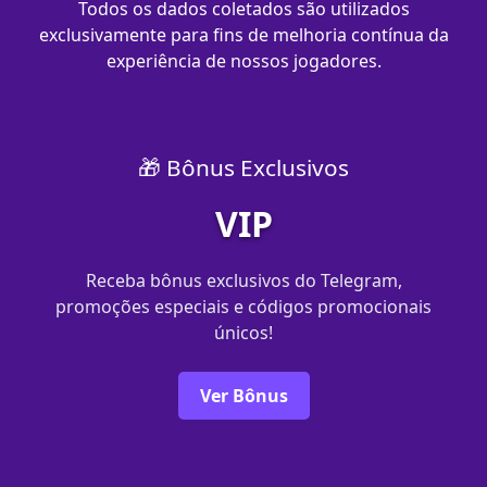
Todos os dados coletados são utilizados
exclusivamente para fins de melhoria contínua da
experiência de nossos jogadores.
🎁 Bônus Exclusivos
VIP
Receba bônus exclusivos do Telegram,
promoções especiais e códigos promocionais
únicos!
Ver Bônus