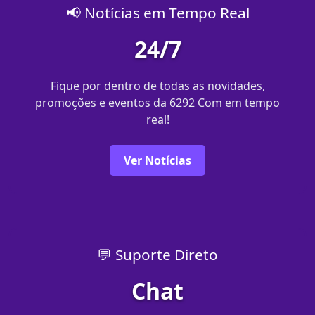
📢 Notícias em Tempo Real
24/7
Fique por dentro de todas as novidades,
promoções e eventos da 6292 Com em tempo
real!
Ver Notícias
💬 Suporte Direto
Chat