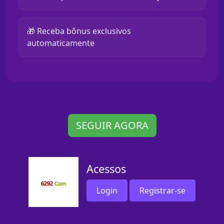
🎁 Receba bônus exclusivos
automaticamente
SEGUIR AGORA
Acessos
Login
Registrar-se