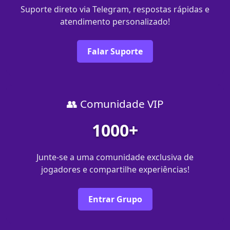
Suporte direto via Telegram, respostas rápidas e
atendimento personalizado!
Falar Suporte
👥 Comunidade VIP
1000+
Junte-se a uma comunidade exclusiva de
jogadores e compartilhe experiências!
Entrar Grupo