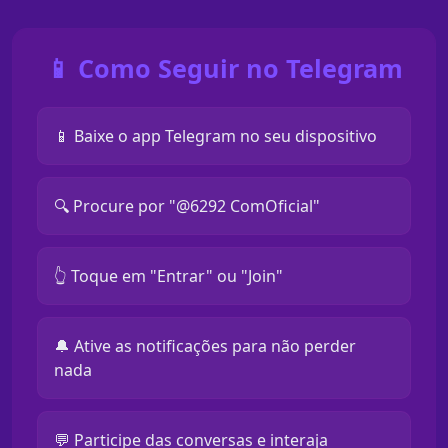
📱 Como Seguir no Telegram
📱 Baixe o app Telegram no seu dispositivo
🔍 Procure por "@6292 ComOficial"
👆 Toque em "Entrar" ou "Join"
🔔 Ative as notificações para não perder
nada
💬 Participe das conversas e interaja