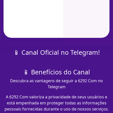
📱 Canal Oficial no Telegram!
📱 Benefícios do Canal
Descubra as vantagens de seguir a 6292 Com no
Telegram
A 6292 Com valoriza a privacidade de seus usuários e
está empenhada em proteger todas as informações
pessoais fornecidas durante o uso de nossos serviços.