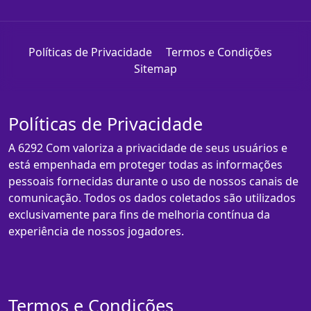
Políticas de Privacidade
Termos e Condições
Sitemap
Políticas de Privacidade
A 6292 Com valoriza a privacidade de seus usuários e
está empenhada em proteger todas as informações
pessoais fornecidas durante o uso de nossos canais de
comunicação. Todos os dados coletados são utilizados
exclusivamente para fins de melhoria contínua da
experiência de nossos jogadores.
Termos e Condições