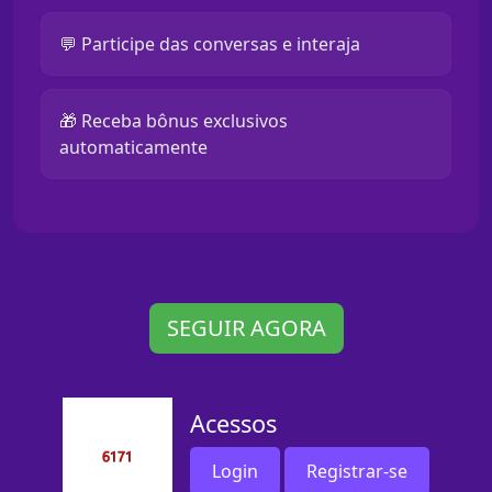
💬 Participe das conversas e interaja
🎁 Receba bônus exclusivos
automaticamente
SEGUIR AGORA
Acessos
Login
Registrar-se