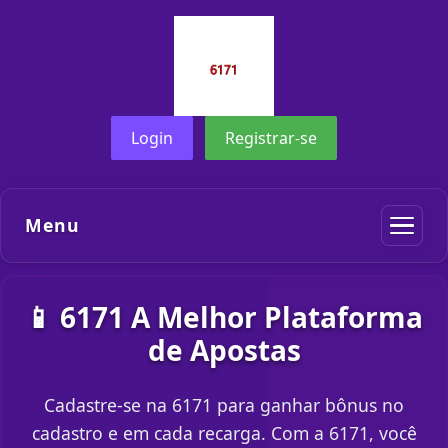
Login
Registrar-se
Menu
📱 6171 A Melhor Plataforma
de Apostas
Cadastre-se na 6171 para ganhar bônus no
cadastro e em cada recarga. Com a 6171, você