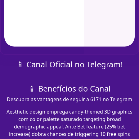
📱 Canal Oficial no Telegram!
📱 Benefícios do Canal
Descubra as vantagens de seguir a 6171 no Telegram
Aesthetic design emprega candy-themed 3D graphics
com color palette saturado targeting broad
demographic appeal. Ante Bet feature (25% bet
increase) dobra chances de triggering 10 free spins