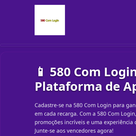
📱 580 Com Logi
Plataforma de A
Cadastre-se na 580 Com Login para gan
em cada recarga. Com a 580 Com Login,
promoções incríveis e uma experiência d
Junte-se aos vencedores agora!