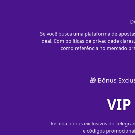
D
Se você busca uma plataforma de apostas 
ideal. Com políticas de privacidade clar
como referência no mercado bras
🎁 Bônus Exclu
VIP
Receba bônus exclusivos do Telegra
e códigos promocionai