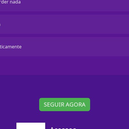
erder nada
a
aticamente
SEGUIR AGORA