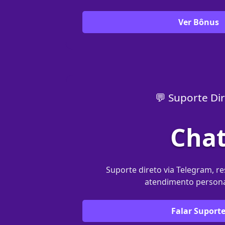
Ver Bônus
💬 Suporte Di
Cha
Suporte direto via Telegram, r
atendimento persona
Falar Suport