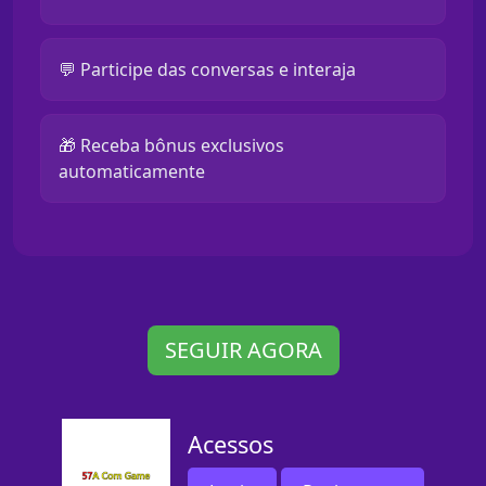
💬 Participe das conversas e interaja
🎁 Receba bônus exclusivos
automaticamente
SEGUIR AGORA
Acessos