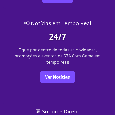
📢 Notícias em Tempo Real
24/7
Fique por dentro de todas as novidades,
promoções e eventos da 57A Com Game em
tempo real!
Ver Notícias
💬 Suporte Direto