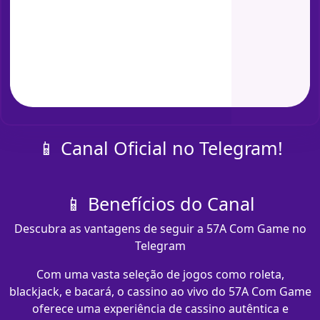
📱 Canal Oficial no Telegram!
📱 Benefícios do Canal
Descubra as vantagens de seguir a 57A Com Game no
Telegram
Com uma vasta seleção de jogos como roleta,
blackjack, e bacará, o cassino ao vivo do 57A Com Game
oferece uma experiência de cassino autêntica e