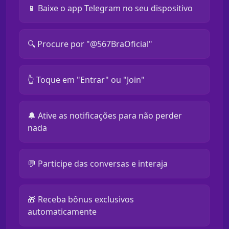
📱 Baixe o app Telegram no seu dispositivo
🔍 Procure por "@567BraOficial"
👆 Toque em "Entrar" ou "Join"
🔔 Ative as notificações para não perder
nada
💬 Participe das conversas e interaja
🎁 Receba bônus exclusivos
automaticamente