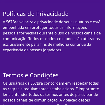
Políticas de Privacidade
A 567Bra valoriza a privacidade de seus usuários e está
empenhada em proteger todas as informações
pessoais fornecidas durante o uso de nossos canais de
comunicação. Todos os dados coletados são utilizados
exclusivamente para fins de melhoria contínua da
experiência de nossos jogadores.
Termos e Condições
Os usuários da 567Bra concordam em respeitar todas
as regras e regulamentos estabelecidos. É importante
ler e entender todos os termos antes de participar de
nossos canais de comunicação. A violação destes