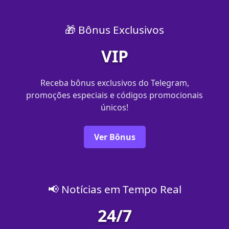
🎁 Bônus Exclusivos
VIP
Receba bônus exclusivos do Telegram,
promoções especiais e códigos promocionais
únicos!
Ver Bônus
📢 Notícias em Tempo Real
24/7