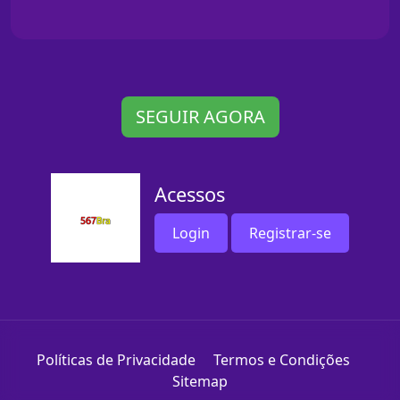
SEGUIR AGORA
Acessos
Login
Registrar-se
Políticas de Privacidade
Termos e Condições
Sitemap