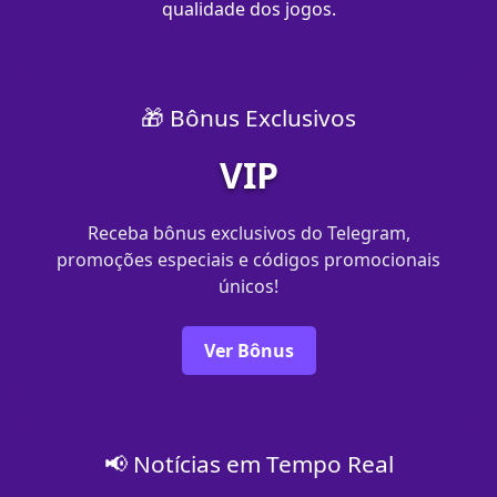
qualidade dos jogos.
🎁 Bônus Exclusivos
VIP
Receba bônus exclusivos do Telegram,
promoções especiais e códigos promocionais
únicos!
Ver Bônus
📢 Notícias em Tempo Real