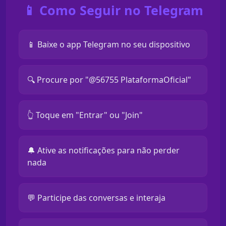
📱 Como Seguir no Telegram
📱 Baixe o app Telegram no seu dispositivo
🔍 Procure por "@56755 PlataformaOficial"
👆 Toque em "Entrar" ou "Join"
🔔 Ative as notificações para não perder
nada
💬 Participe das conversas e interaja