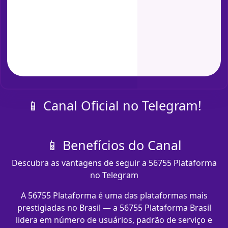
📱 Canal Oficial no Telegram!
📱 Benefícios do Canal
Descubra as vantagens de seguir a 56755 Plataforma
no Telegram
A 56755 Plataforma é uma das plataformas mais
prestigiadas no Brasil — a 56755 Plataforma Brasil
lidera em número de usuários, padrão de serviço e