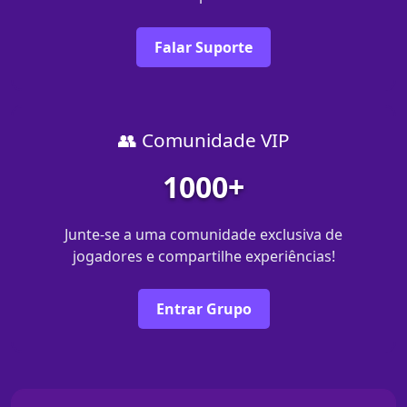
Falar Suporte
👥 Comunidade VIP
1000+
Junte-se a uma comunidade exclusiva de
jogadores e compartilhe experiências!
Entrar Grupo