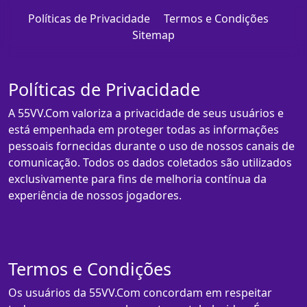
Políticas de Privacidade
Termos e Condições
Sitemap
Políticas de Privacidade
A 55VV.Com valoriza a privacidade de seus usuários e
está empenhada em proteger todas as informações
pessoais fornecidas durante o uso de nossos canais de
comunicação. Todos os dados coletados são utilizados
exclusivamente para fins de melhoria contínua da
experiência de nossos jogadores.
Termos e Condições
Os usuários da 55VV.Com concordam em respeitar