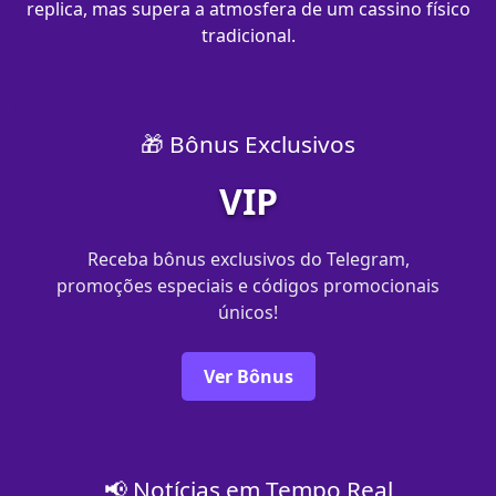
replica, mas supera a atmosfera de um cassino físico
tradicional.
🎁 Bônus Exclusivos
VIP
Receba bônus exclusivos do Telegram,
promoções especiais e códigos promocionais
únicos!
Ver Bônus
📢 Notícias em Tempo Real