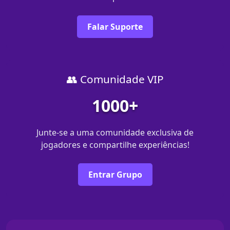
Falar Suporte
👥 Comunidade VIP
1000+
Junte-se a uma comunidade exclusiva de
jogadores e compartilhe experiências!
Entrar Grupo