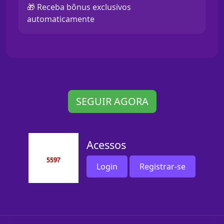
🎁 Receba bônus exclusivos
automaticamente
SEGUIR AGORA
Acessos
Login
Registrar-se