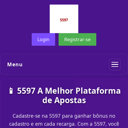
Login
Registrar-se
Menu
📱 5597 A Melhor Plataforma
de Apostas
Cadastre-se na 5597 para ganhar bônus no
cadastro e em cada recarga. Com a 5597, você