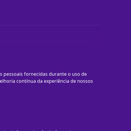
s pessoais fornecidas durante o uso de
elhoria contínua da experiência de nossos