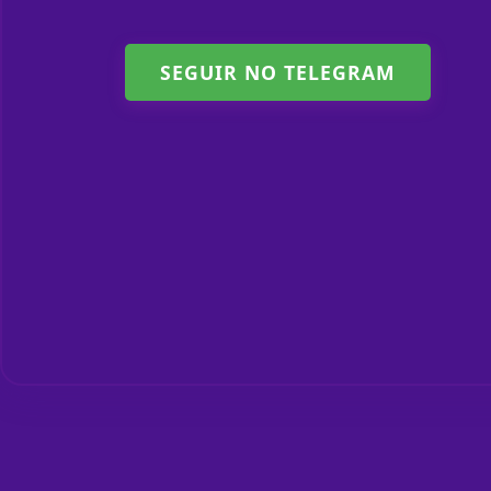
SEGUIR NO TELEGRAM