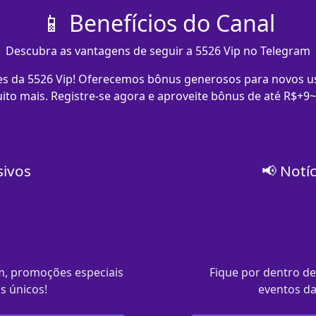
📱 Benefícios do Canal
Descubra as vantagens de seguir a 5526 Vip no Telegram
 da 5526 Vip! Oferecemos bônus generosos para novos u
ito mais. Registre-se agora e aproveite bônus de até R$+9~
sivos
📢 Notí
m, promoções especiais
Fique por dentro d
s únicos!
eventos da