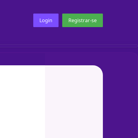
Login
Registrar-se