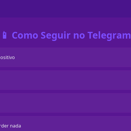
📱 Como Seguir no Telegram
ositivo
erder nada