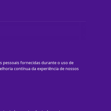
s pessoais fornecidas durante o uso de
elhoria contínua da experiência de nossos