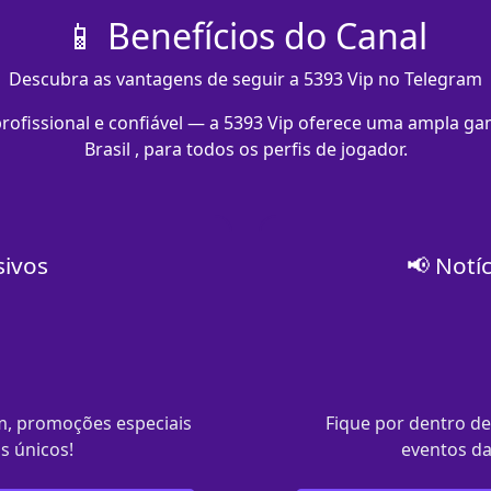
📱 Benefícios do Canal
Descubra as vantagens de seguir a 5393 Vip no Telegram
rofissional e confiável — a 5393 Vip oferece uma ampla ga
Brasil , para todos os perfis de jogador.
sivos
📢 Notí
m, promoções especiais
Fique por dentro d
s únicos!
eventos da