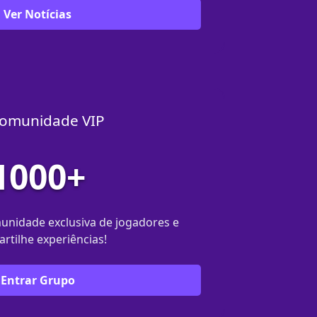
Ver Notícias
Comunidade VIP
1000+
unidade exclusiva de jogadores e
rtilhe experiências!
Entrar Grupo