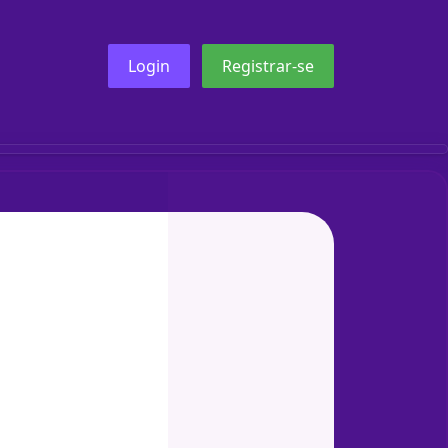
Login
Registrar-se