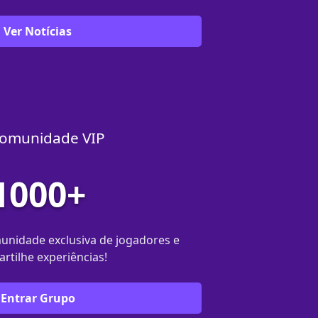
Ver Notícias
Comunidade VIP
1000+
unidade exclusiva de jogadores e
rtilhe experiências!
Entrar Grupo