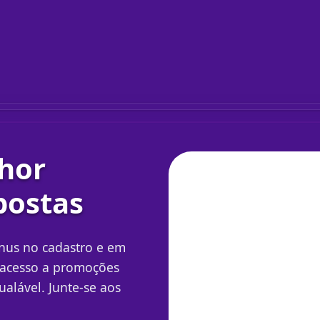
lhor
postas
nus no cadastro e em
 acesso a promoções
ualável. Junte-se aos