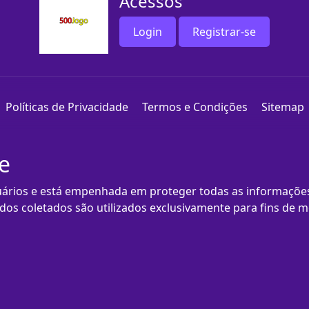
Acessos
Login
Registrar-se
Políticas de Privacidade
Termos e Condições
Sitemap
de
suários e está empenhada em proteger todas as informaçõe
os coletados são utilizados exclusivamente para fins de m