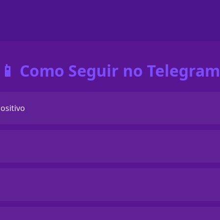
📱 Como Seguir no Telegram
ositivo