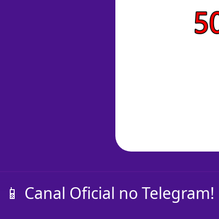
📱 Canal Oficial no Telegram!