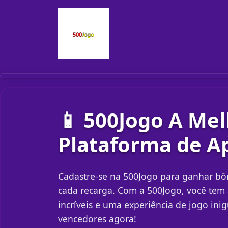
📱 500Jogo A Me
Plataforma de A
Cadastre-se na 500Jogo para ganhar bô
cada recarga. Com a 500Jogo, você tem
incríveis e uma experiência de jogo inig
vencedores agora!