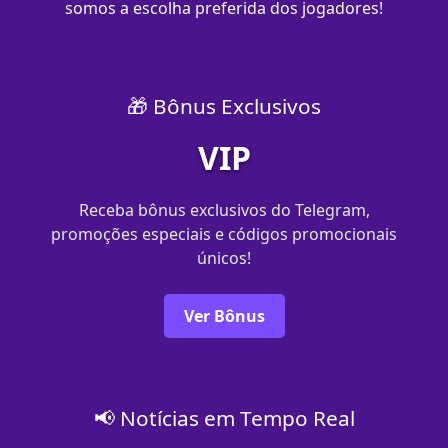
somos a escolha preferida dos jogadores!
🎁 Bônus Exclusivos
VIP
Receba bônus exclusivos do Telegram,
promoções especiais e códigos promocionais
únicos!
Ver Bônus
📢 Notícias em Tempo Real