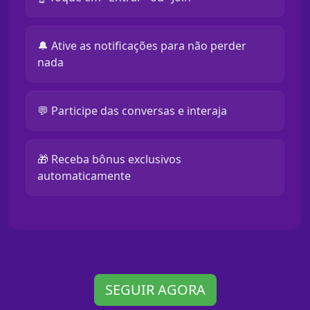
🔔 Ative as notificações para não perder
nada
💬 Participe das conversas e interaja
🎁 Receba bônus exclusivos
automaticamente
SEGUIR AGORA