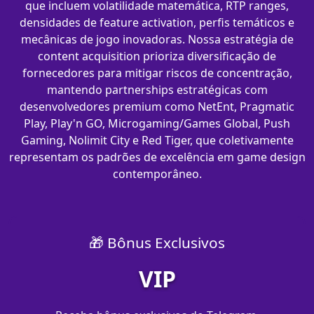
que incluem volatilidade matemática, RTP ranges,
densidades de feature activation, perfis temáticos e
mecânicas de jogo inovadoras. Nossa estratégia de
content acquisition prioriza diversificação de
fornecedores para mitigar riscos de concentração,
mantendo partnerships estratégicas com
desenvolvedores premium como NetEnt, Pragmatic
Play, Play'n GO, Microgaming/Games Global, Push
Gaming, Nolimit City e Red Tiger, que coletivamente
representam os padrões de excelência em game design
contemporâneo.
🎁 Bônus Exclusivos
VIP