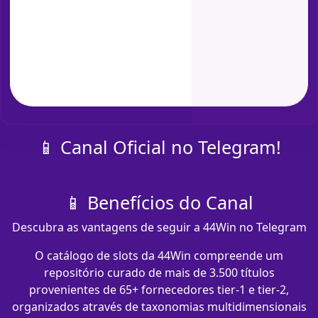
📱 Canal Oficial no Telegram!
📱 Benefícios do Canal
Descubra as vantagens de seguir a 44Win no Telegram
O catálogo de slots da 44Win compreende um
repositório curado de mais de 3.500 títulos
provenientes de 65+ fornecedores tier-1 e tier-2,
organizados através de taxonomias multidimensionais