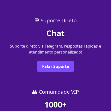
💬 Suporte Direto
Chat
Suporte direto via Telegram, respostas rápidas e
atendimento personalizado!
Falar Suporte
👥 Comunidade VIP
1000+