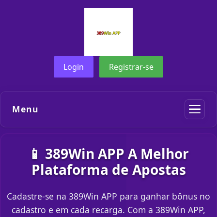
Login
Registrar-se
Menu
📱 389Win APP A Melhor
Plataforma de Apostas
Cadastre-se na 389Win APP para ganhar bônus no
cadastro e em cada recarga. Com a 389Win APP,