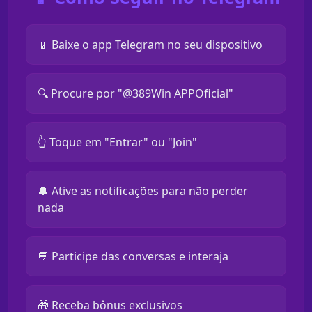
📱 Baixe o app Telegram no seu dispositivo
🔍 Procure por "@389Win APPOficial"
👆 Toque em "Entrar" ou "Join"
🔔 Ative as notificações para não perder
nada
💬 Participe das conversas e interaja
🎁 Receba bônus exclusivos