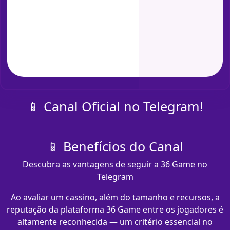
📱 Canal Oficial no Telegram!
📱 Benefícios do Canal
Descubra as vantagens de seguir a 36 Game no
Telegram
Ao avaliar um cassino, além do tamanho e recursos, a
reputação da plataforma 36 Game entre os jogadores é
altamente reconhecida — um critério essencial no