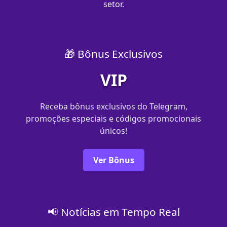
setor.
🎁 Bônus Exclusivos
VIP
Receba bônus exclusivos do Telegram,
promoções especiais e códigos promocionais
únicos!
Ver Bônus
📢 Notícias em Tempo Real