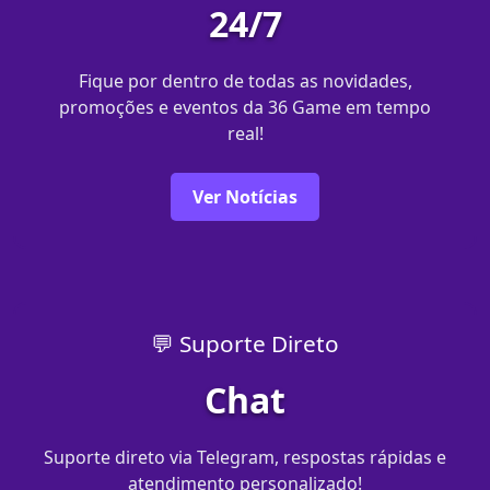
24/7
Fique por dentro de todas as novidades,
promoções e eventos da 36 Game em tempo
real!
Ver Notícias
💬 Suporte Direto
Chat
Suporte direto via Telegram, respostas rápidas e
atendimento personalizado!