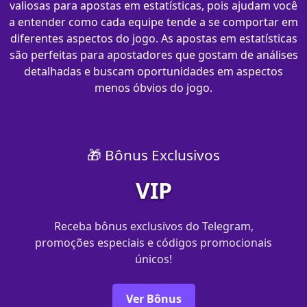
valiosas para apostas em estatísticas, pois ajudam você
a entender como cada equipe tende a se comportar em
diferentes aspectos do jogo. As apostas em estatísticas
são perfeitas para apostadores que gostam de análises
detalhadas e buscam oportunidades em aspectos
menos óbvios do jogo.
🎁 Bônus Exclusivos
VIP
Receba bônus exclusivos do Telegram,
promoções especiais e códigos promocionais
únicos!
Ver Bônus