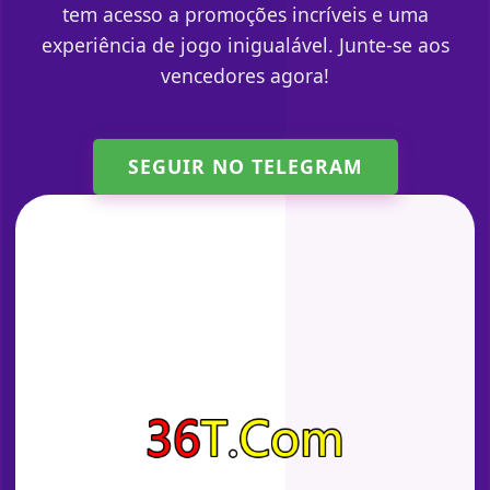
tem acesso a promoções incríveis e uma
experiência de jogo inigualável. Junte-se aos
vencedores agora!
SEGUIR NO TELEGRAM