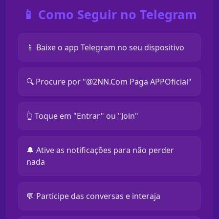
📱 Como Seguir no Telegram
📱 Baixe o app Telegram no seu dispositivo
🔍 Procure por "@2NN.Com Paga APPOficial"
👆 Toque em "Entrar" ou "Join"
🔔 Ative as notificações para não perder
nada
💬 Participe das conversas e interaja