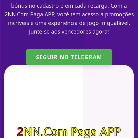
bônus no cadastro e em cada recarga. Com a
2NN.Com Paga APP, você tem acesso a promoções
incríveis e uma experiência de jogo inigualável.
Junte-se aos vencedores agora!
SEGUIR NO TELEGRAM