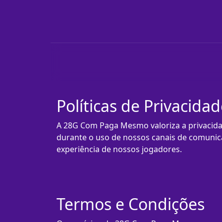
Políticas de Privacida
A 28G Com Paga Mesmo valoriza a privacida
durante o uso de nossos canais de comunica
experiência de nossos jogadores.
Termos e Condições