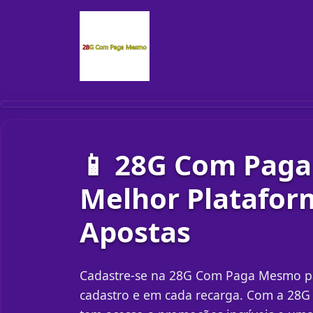
📱 28G Com Pag
Melhor Platafor
Apostas
Cadastre-se na 28G Com Paga Mesmo p
cadastro e em cada recarga. Com a 28