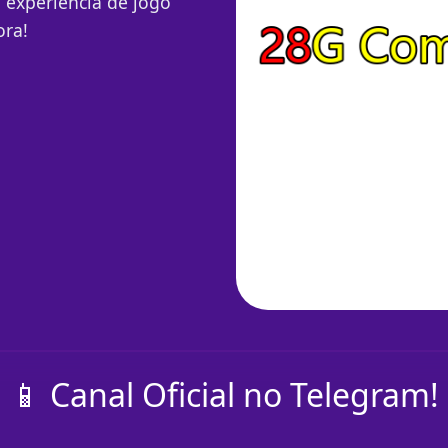
 experiência de jogo
ora!
📱 Canal Oficial no Telegram!