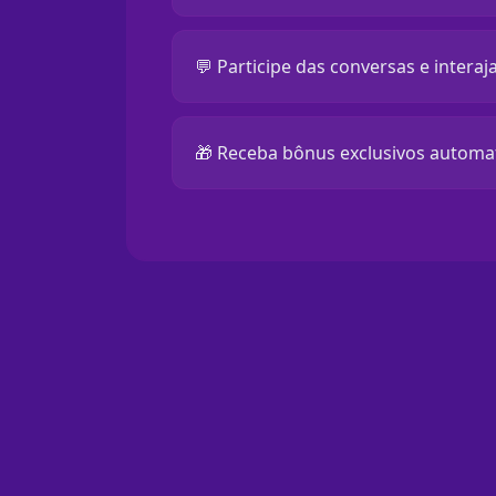
💬 Participe das conversas e interaj
🎁 Receba bônus exclusivos autom