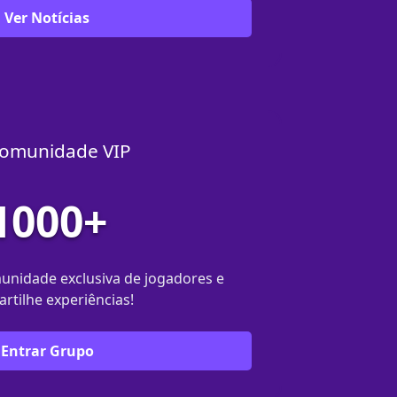
Ver Notícias
Comunidade VIP
1000+
unidade exclusiva de jogadores e
rtilhe experiências!
Entrar Grupo