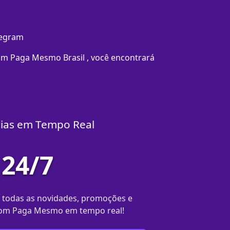
legram
 Paga Mesmo Brasil , você encontrará
cias em Tempo Real
24/7
e todas as novidades, promoções e
Com Paga Mesmo em tempo real!