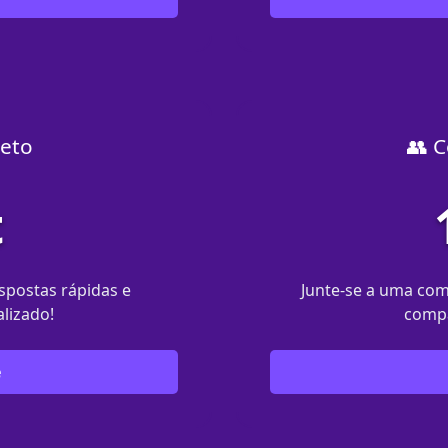
reto
👥 
t
espostas rápidas e
Junte-se a uma com
lizado!
compa
e