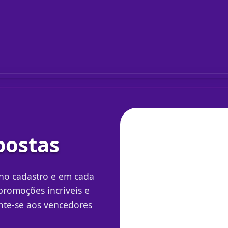
postas
no cadastro e em cada
promoções incríveis e
unte-se aos vencedores