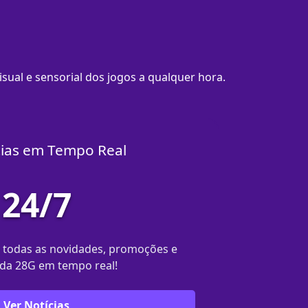
sual e sensorial dos jogos a qualquer hora.
cias em Tempo Real
24/7
e todas as novidades, promoções e
 da 28G em tempo real!
Ver Notícias