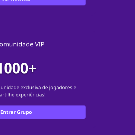
Comunidade VIP
1000+
unidade exclusiva de jogadores e
rtilhe experiências!
Entrar Grupo