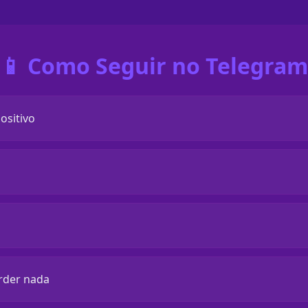
📱 Como Seguir no Telegram
ositivo
erder nada