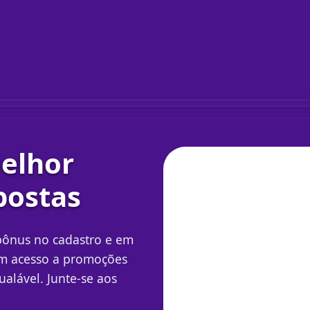
elhor
postas
bônus no cadastro e em
em acesso a promoções
ualável. Junte-se aos