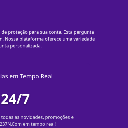
de proteção para sua conta. Esta pergunta
in. Nossa plataforma oferece uma variedade
unta personalizada.
cias em Tempo Real
24/7
e todas as novidades, promoções e
 237N.Com em tempo real!