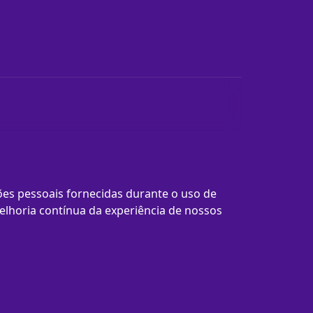
es pessoais fornecidas durante o uso de
elhoria contínua da experiência de nossos