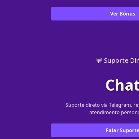
Ver Bônus
💬 Suporte Di
Cha
Suporte direto via Telegram, r
atendimento persona
Falar Suport