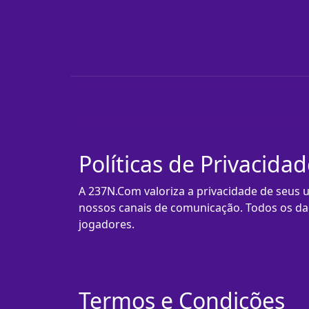
Políticas de Privacida
A 237N.Com valoriza a privacidade de seus
nossos canais de comunicação. Todos os dad
jogadores.
Termos e Condições