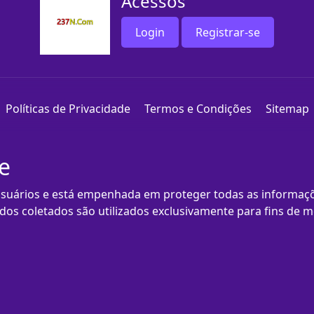
Acessos
Login
Registrar-se
Políticas de Privacidade
Termos e Condições
Sitemap
de
 usuários e está empenhada em proteger todas as informaçõ
os coletados são utilizados exclusivamente para fins de m