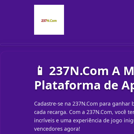
📱 237N.Com A M
Plataforma de A
Cadastre-se na 237N.Com para ganhar 
cada recarga. Com a 237N.Com, você t
incríveis e uma experiência de jogo inig
vencedores agora!