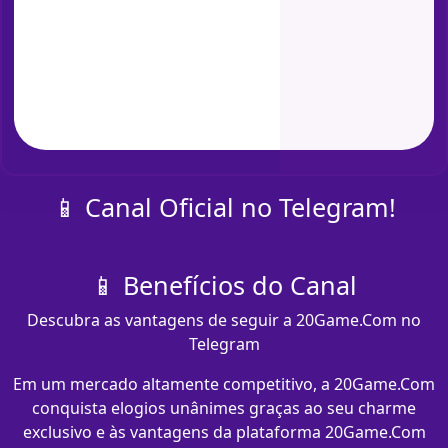
📱 Canal Oficial no Telegram!
📱 Benefícios do Canal
Descubra as vantagens de seguir a 20Game.Com no
Telegram
Em um mercado altamente competitivo, a 20Game.Com
conquista elogios unânimes graças ao seu charme
exclusivo e às vantagens da plataforma 20Game.Com