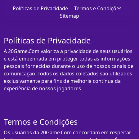
Políticas de Privacidade
Termos e Condições
Sitemap
Políticas de Privacidade
A 20Game.Com valoriza a privacidade de seus usuários
e está empenhada em proteger todas as informações
pessoais fornecidas durante o uso de nossos canais de
comunicação. Todos os dados coletados são utilizados
exclusivamente para fins de melhoria contínua da
experiência de nossos jogadores.
Termos e Condições
Os usuários da 20Game.Com concordam em respeitar