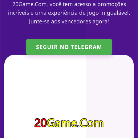
20Game.Com, você tem acesso a promoções
incríveis e uma experiência de jogo inigualável.
Junte-se aos vencedores agora!
SEGUIR NO TELEGRAM