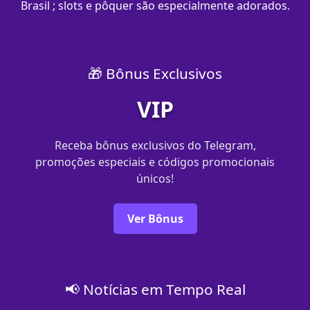
Brasil ; slots e pôquer são especialmente adorados.
🎁 Bônus Exclusivos
VIP
Receba bônus exclusivos do Telegram,
promoções especiais e códigos promocionais
únicos!
Ver Bônus
📢 Notícias em Tempo Real