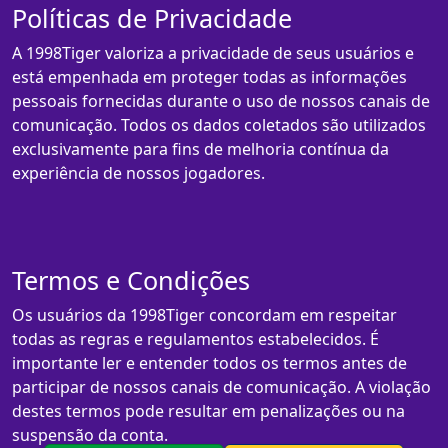
Políticas de Privacidade
A 1998Tiger valoriza a privacidade de seus usuários e
está empenhada em proteger todas as informações
pessoais fornecidas durante o uso de nossos canais de
comunicação. Todos os dados coletados são utilizados
exclusivamente para fins de melhoria contínua da
experiência de nossos jogadores.
Termos e Condições
Os usuários da 1998Tiger concordam em respeitar
todas as regras e regulamentos estabelecidos. É
importante ler e entender todos os termos antes de
participar de nossos canais de comunicação. A violação
destes termos pode resultar em penalizações ou na
suspensão da conta.