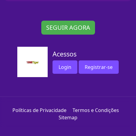
SEGUIR AGORA
Acessos
Login
Registrar-se
Políticas de Privacidade
Termos e Condições
Sitemap