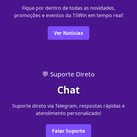
Fique por dentro de todas as novidades,
promoções e eventos da 15Win em tempo real!
Ver Notícias
💬 Suporte Direto
Chat
Suporte direto via Telegram, respostas rápidas e
atendimento personalizado!
Falar Suporte