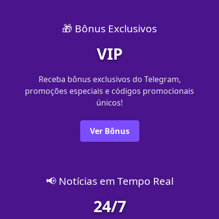
🎁 Bônus Exclusivos
VIP
Receba bônus exclusivos do Telegram,
promoções especiais e códigos promocionais
únicos!
Ver Bônus
📢 Notícias em Tempo Real
24/7