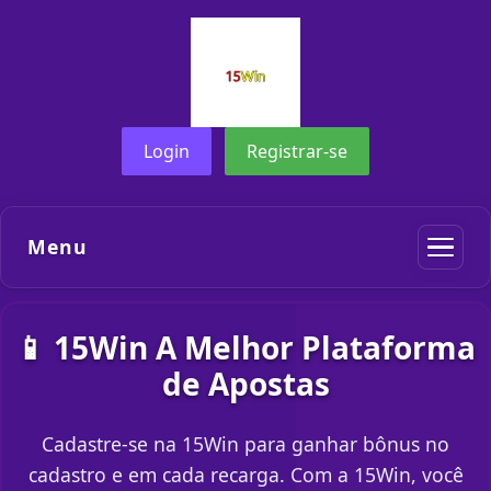
Login
Registrar-se
Menu
📱 15Win A Melhor Plataforma
de Apostas
Cadastre-se na 15Win para ganhar bônus no
cadastro e em cada recarga. Com a 15Win, você