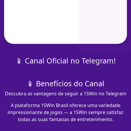
📱 Canal Oficial no Telegram!
📱 Benefícios do Canal
Descubra as vantagens de seguir a 15Win no Telegram
A plataforma 15Win Brasil oferece uma variedade
impressionante de jogos — a 15Win sempre satisfaz
todas as suas fantasias de entretenimento.