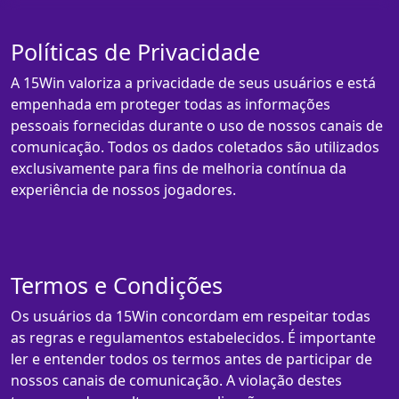
Políticas de Privacidade
A 15Win valoriza a privacidade de seus usuários e está
empenhada em proteger todas as informações
pessoais fornecidas durante o uso de nossos canais de
comunicação. Todos os dados coletados são utilizados
exclusivamente para fins de melhoria contínua da
experiência de nossos jogadores.
Termos e Condições
Os usuários da 15Win concordam em respeitar todas
as regras e regulamentos estabelecidos. É importante
ler e entender todos os termos antes de participar de
nossos canais de comunicação. A violação destes