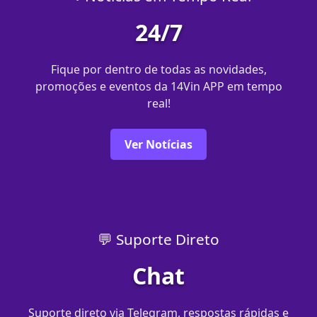
24/7
Fique por dentro de todas as novidades,
promoções e eventos da 14Vin APP em tempo
real!
Ver Notícias
💬 Suporte Direto
Chat
Suporte direto via Telegram, respostas rápidas e